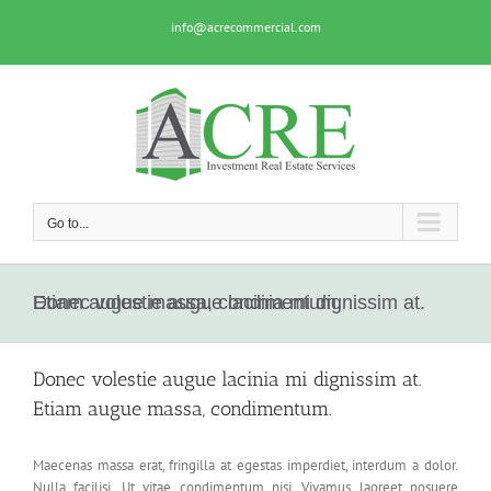
Skip
info@acrecommercial.com
to
content
Go to...
Donec volestie augue lacinia mi dignissim at. Etiam augue massa, condimentum.
Donec volestie augue lacinia mi dignissim at.
Etiam augue massa, condimentum.
Maecenas massa erat, fringilla at egestas imperdiet, interdum a dolor.
Nulla facilisi. Ut vitae condimentum nisi. Vivamus laoreet posuere