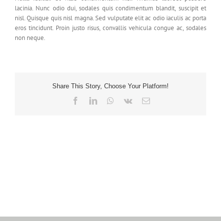
lacinia. Nunc odio dui, sodales quis condimentum blandit, suscipit et
nisl. Quisque quis nisl magna. Sed vulputate elit ac odio iaculis ac porta
eros tincidunt. Proin justo risus, convallis vehicula congue ac, sodales
non neque.
Share This Story, Choose Your Platform!
Facebook
LinkedIn
WhatsApp
Vk
Email